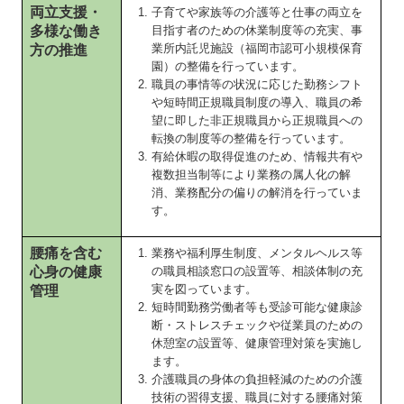
両立支援・
子育てや家族等の介護等と仕事の両立を
多様な働き
目指す者のための休業制度等の充実、事
業所内託児施設（福岡市認可小規模保育
方の推進
園）の整備を行っています。
職員の事情等の状況に応じた勤務シフト
や短時間正規職員制度の導入、職員の希
望に即した非正規職員から正規職員への
転換の制度等の整備を行っています。
有給休暇の取得促進のため、情報共有や
複数担当制等により業務の属人化の解
消、業務配分の偏りの解消を行っていま
す。
腰痛を含む
業務や福利厚生制度、メンタルヘルス等
心身の健康
の職員相談窓口の設置等、相談体制の充
実を図っています。
管理
短時間勤務労働者等も受診可能な健康診
断・ストレスチェックや従業員のための
休憩室の設置等、健康管理対策を実施し
ます。
介護職員の身体の負担軽減のための介護
技術の習得支援、職員に対する腰痛対策