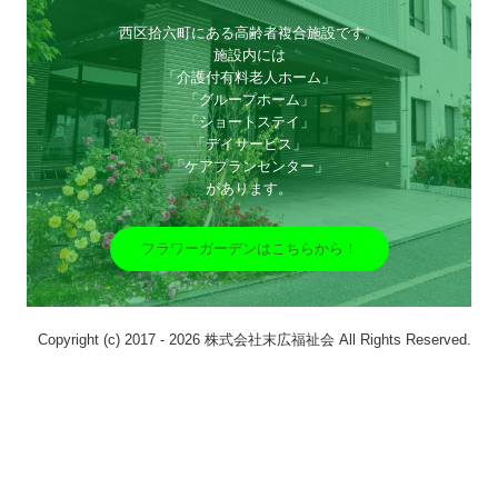
西区拾六町にある高齢者複合施設です。

施設内には

「介護付有料老人ホーム」

「グループホーム」

「ショートステイ」

「デイサービス」

「ケアプランセンター」

があります。
フラワーガーデンはこちらから！
Copyright (c) 2017 - 2026 株式会社末広福祉会 All Rights Reserved.