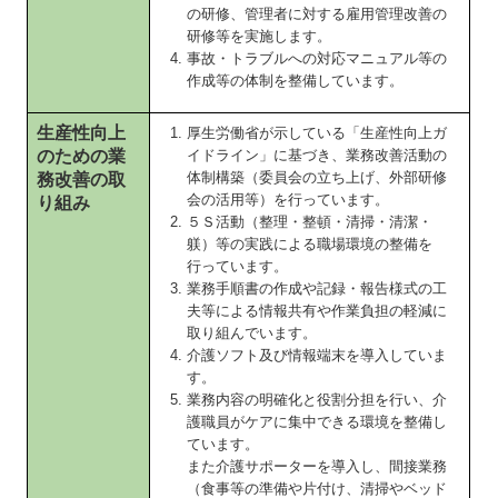
の研修、管理者に対する雇用管理改善の
研修等を実施します。
事故・トラブルへの対応マニュアル等の
作成等の体制を整備しています。
生産性向上
厚生労働省が示している「生産性向上ガ
のための業
イドライン」に基づき、業務改善活動の
体制構築（委員会の立ち上げ、外部研修
務改善の取
会の活用等）を行っています。
り組み
５Ｓ活動（整理・整頓・清掃・清潔・
躾）等の実践による職場環境の整備を
行っています。
業務手順書の作成や記録・報告様式の工
夫等による情報共有や作業負担の軽減に
取り組んでいます。
介護ソフト及び情報端末を導入していま
す。
業務内容の明確化と役割分担を行い、介
護職員がケアに集中できる環境を整備し
ています。
また介護サポーターを導入し、間接業務
（食事等の準備や片付け、清掃やベッド