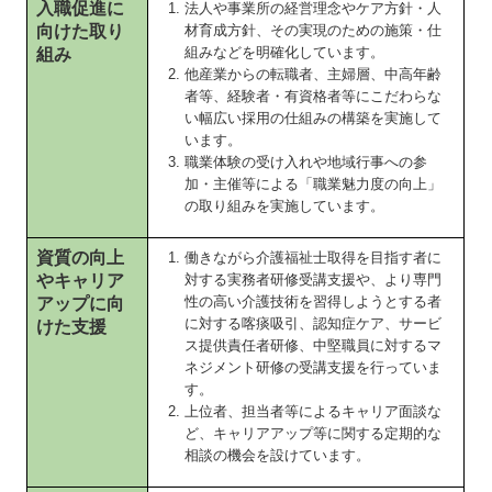
入職促進に
法人や事業所の経営理念やケア方針・人
向けた取り
材育成方針、その実現のための施策・仕
組みなどを明確化しています。
組み
他産業からの転職者、主婦層、中高年齢
者等、経験者・有資格者等にこだわらな
い幅広い採用の仕組みの構築を実施して
います。
職業体験の受け入れや地域行事への参
加・主催等による「職業魅力度の向上」
の取り組みを実施しています。
資質の向上
働きながら介護福祉士取得を目指す者に
やキャリア
対する実務者研修受講支援や、より専門
性の高い介護技術を習得しようとする者
アップに向
に対する喀痰吸引、認知症ケア、サービ
けた支援
ス提供責任者研修、中堅職員に対するマ
ネジメント研修の受講支援を行っていま
す。
上位者、担当者等によるキャリア面談な
ど、キャリアアップ等に関する定期的な
相談の機会を設けています。